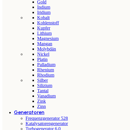
Gold
Indium
Iridium
Kobalt
Kohlenstoff
Kupfer
Lithium
Magnesium
Mangan
Molybdän
Nickel
Platin
Palladium
Rhenium
Rhodium
Silber
Silizium
Tantal
Vanadium
Zink
Zinn
Generatoren
Frequenzgenerator 528
Katalysatorengenerator
Turbogenerator 6.0