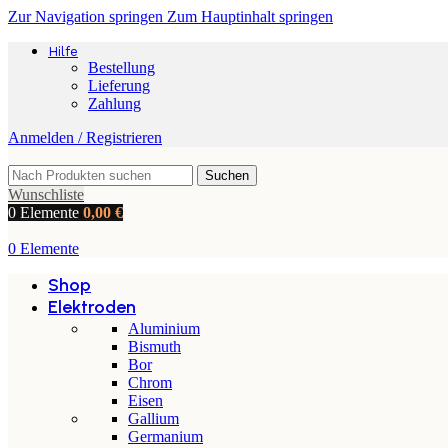
Zur Navigation springen
Zum Hauptinhalt springen
Hilfe
Bestellung
Lieferung
Zahlung
Anmelden / Registrieren
Suchen
Wunschliste
0
Elemente
0,00
€
0
Elemente
Shop
Elektroden
Aluminium
Bismuth
Bor
Chrom
Eisen
Gallium
Germanium