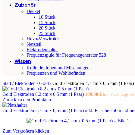
Zubehör
Deckel
10 Stück
15 Stück
20 Stück
25 Stück
Hexo-Verwirbler
Netzteil
Elektrodenhalter
Frequenzspule für Frequenzgenerator 528
Wissen
Kolloide, Ionen und Mischungen
Frequenzen und Wohlbefinden
Start
/
Elektroden
/
Gold
/
Gold Elektroden 4,1 cm x 0,5 mm (1 Paar)
Gold Elektroden 8,2 cm x 0,5 mm (1 Paar)
189,00
€
inkl. MwSt., zzgl. Ve
Zurück zu den Produkten
Gold Elektroden 2,7 cm x 0,5 mm (1 Paar) inkl. Flasche 250 ml ohn
Zum Vergrößern klicken