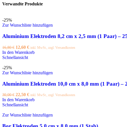
Verwandte Produkte
-25%
Zur Wunschliste hinzufügen
Aluminium Elektroden 8,2 cm x 2,5 mm (1 Paar) – 
Ursprünglicher
Aktueller
12,60
€
16,80
€
inkl. MwSt., zzgl. Versandkosten
Preis
Preis
In den Warenkorb
war:
ist:
Schnellansicht
16,80 €
12,60 €.
-25%
Zur Wunschliste hinzufügen
Aluminium Elektroden 10,0 cm x 8,0 mm (1 Paar) –
Ursprünglicher
Aktueller
22,50
€
30,00
€
inkl. MwSt., zzgl. Versandkosten
Preis
Preis
In den Warenkorb
war:
ist:
Schnellansicht
30,00 €
22,50 €.
Zur Wunschliste hinzufügen
Bor Elektroden 5,0 cm x 8,0 mm (1 Stab)