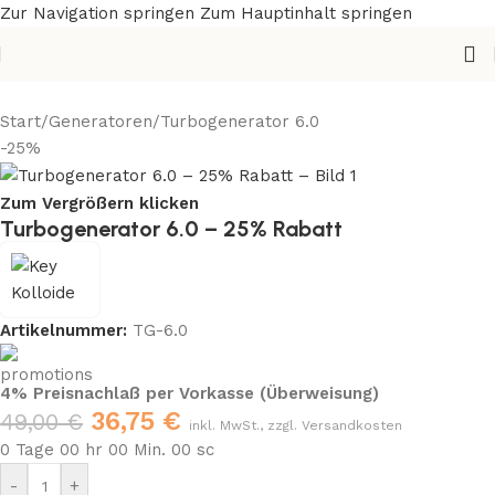
Zur Navigation springen
Zum Hauptinhalt springen
Start
/
Generatoren
/
Turbogenerator 6.0
-25%
Zum Vergrößern klicken
Turbogenerator 6.0 – 25% Rabatt
Artikelnummer:
TG-6.0
4% Preisnachlaß per Vorkasse (Überweisung)
36,75
€
49,00
€
inkl. MwSt., zzgl. Versandkosten
0
Tage
00
hr
00
Min.
00
sc
-
+