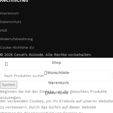
Impressum
Datenschutz
AGB
Widerrufsbelehrung
Cookie-Richtlinie EU
© 2026 Cevat’s Kolloide. Alle Rechte vorbehalten.
Shop
Wunschliste
Warenkorb
Suchen
Beginnen Sie mit der Eingabe, um die gesuchten Produkte
Mein Konto
anzuzeigen.
Wir verwenden Cookies, um Ihr Erlebnis auf unserer Website
zu verbessern. Durch das Surfen auf dieser Website