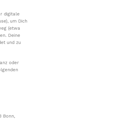
 digitale
sse), um Dich
weg (etwa
en. Deine
et und zu
ganz oder
olgenden
3 Bonn,