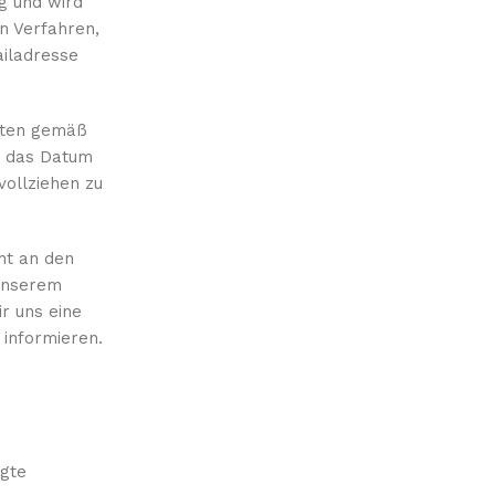
ig und wird
n Verfahren,
ailadresse
Daten gemäß
ie das Datum
vollziehen zu
ht an den
 unserem
ir uns eine
 informieren.
agte