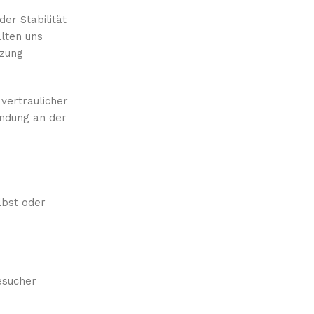
er Stabilität
alten uns
tzung
vertraulicher
indung an der
lbst oder
esucher