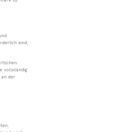
ntare zu
und
derlich sind,
rtlichen
 vollständig
 an der
ten.