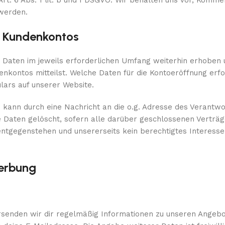
rt. 6 Abs. 1 lit. b und f DSGVO. Wir behalten uns vor, Komme
 werden.
s Kundenkontos
Daten im jeweils erforderlichen Umfang weiterhin erhoben 
nkontos mitteilst. Welche Daten für die Kontoeröffnung erfor
ars auf unserer Website.
 kann durch eine Nachricht an die o.g. Adresse des Verantwo
Daten gelöscht, sofern alle darüber geschlossenen Verträge
entgegenstehen und unsererseits kein berechtigtes Interesse
werbung
senden wir dir regelmäßig Informationen zu unseren Angebo