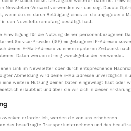
 deine E-Mailadresse. Die Angabe weiterer Daten ist freiwill
en Newsletter-Versand verwenden wir das sog. Double Opt-i
tst, wenn du uns durch Betätigung eines an die angegebene M
ng in den Newsletterempfang bestätigt hast.
eine Einwilligung für die Nutzung deiner personenbezogenen 
 Internet Service-Provider (ISP) eingetragene IP-Adresse sow
uch deiner E-Mail-Adresse zu einem späteren Zeitpunkt nach
rhobenen Daten werden streng zweckgebunden verwendet.
henen Link im Newsletter oder durch entsprechende Nachric
olgter Abmeldung wird deine E-Mailadresse unverzüglich in
in eine weitere Nutzung deiner Daten eingewilligt hast oder w
zlich erlaubt ist und über die wir dich in dieser Erklärung
ung
gszwecken erforderlich, werden die von uns erhobenen
 an das beauftragte Transportunternehmen und das beauftr