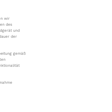
en wir
ßen des
ndgerät und
rdauer der
rbeitung gemäß
ten
ktionalität
Annahme