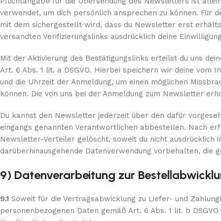
Pflichtangabe für die Übersendung des Newsletters ist allein
verwendet, um dich persönlich ansprechen zu können. Für d
mit dem sichergestellt wird, dass du Newsletter erst erhäl
versandten Verifizierungslinks ausdrücklich deine Einwilligu
Mit der Aktivierung des Bestätigungslinks erteilst du uns d
Art. 6 Abs. 1 lit. a DSGVO. Hierbei speichern wir deine vom
und die Uhrzeit der Anmeldung, um einen möglichen Missbra
können. Die von uns bei der Anmeldung zum Newsletter e
Du kannst den Newsletter jederzeit über den dafür vorgese
eingangs genannten Verantwortlichen abbestellen. Nach erf
Newsletter-Verteiler gelöscht, soweit du nicht ausdrücklich 
darüberhinausgehende Datenverwendung vorbehalten, die geset
9) Datenverarbeitung zur Bestellabwickl
9.1
Soweit für die Vertragsabwicklung zu Liefer- und Zahlun
personenbezogenen Daten gemäß Art. 6 Abs. 1 lit. b DSGVO