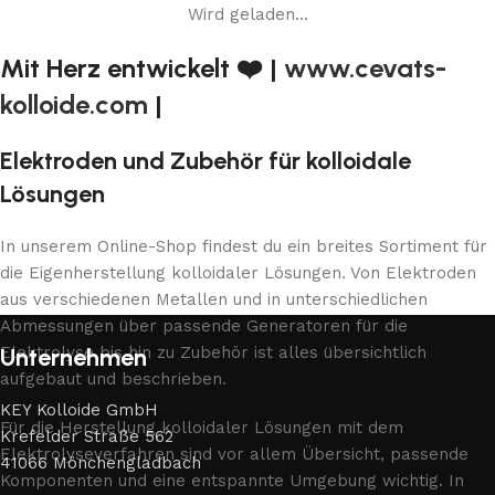
Wird geladen...
Mit Herz entwickelt ❤️ |
www.cevats-
kolloide.com
|
Elektroden und Zubehör für kolloidale
Lösungen
In unserem Online-Shop findest du ein breites Sortiment für
die Eigenherstellung kolloidaler Lösungen. Von Elektroden
aus verschiedenen Metallen und in unterschiedlichen
Abmessungen über passende Generatoren für die
Elektrolyse bis hin zu Zubehör ist alles übersichtlich
Unternehmen
aufgebaut und beschrieben.
KEY Kolloide GmbH
Für die Herstellung kolloidaler Lösungen mit dem
Krefelder Straße 562
Elektrolyseverfahren sind vor allem Übersicht, passende
41066 Mönchengladbach
Komponenten und eine entspannte Umgebung wichtig. In