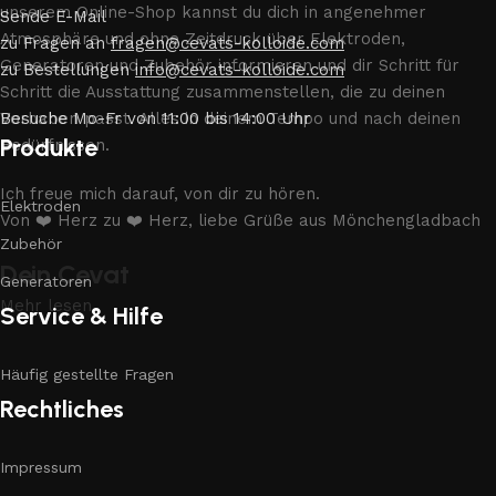
unserem Online-Shop kannst du dich in angenehmer
Sende E-Mail
Atmosphäre und ohne Zeitdruck über Elektroden,
zu Fragen an
fragen@cevats-kolloide.com
Generatoren und Zubehör informieren und dir Schritt für
zu Bestellungen
info@cevats-kolloide.com
Schritt die Ausstattung zusammenstellen, die zu deinen
Vorhaben passt. Alles in deinem Tempo und nach deinen
Besuche Mo-Fr von 11:00 bis 14:00 Uhr
Produkte
Bedürfnissen.
Ich freue mich darauf, von dir zu hören.
Elektroden
Von ❤️ Herz zu ❤️ Herz, liebe Grüße aus Mönchengladbach
Zubehör
Dein Cevat
Generatoren
Mehr lesen
Service & Hilfe
Häufig gestellte Fragen
Rechtliches
Impressum