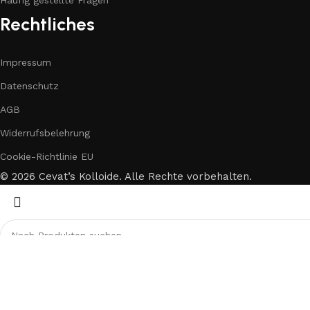
Häufig gestellte Fragen
Rechtliches
Impressum
Datenschutz
AGB
Widerrufsbelehrung
Cookie-Richtlinie EU
© 2026 Cevat’s Kolloide. Alle Rechte vorbehalten.
Beginnen Sie mit der Eingabe, um die gesuchten Produkte an