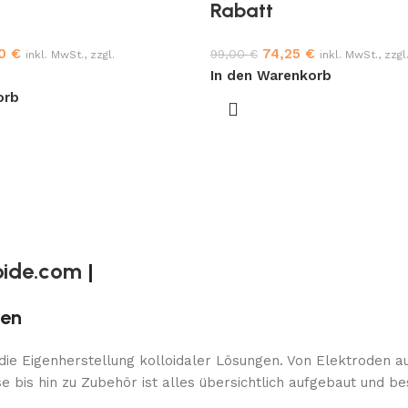
Rabatt
00
€
74,25
€
99,00
€
inkl. MwSt., zzgl.
inkl. MwSt., zzg
In den Warenkorb
orb
oide.com
|
gen
 die Eigenherstellung kolloidaler Lösungen. Von Elektroden a
bis hin zu Zubehör ist alles übersichtlich aufgebaut und be