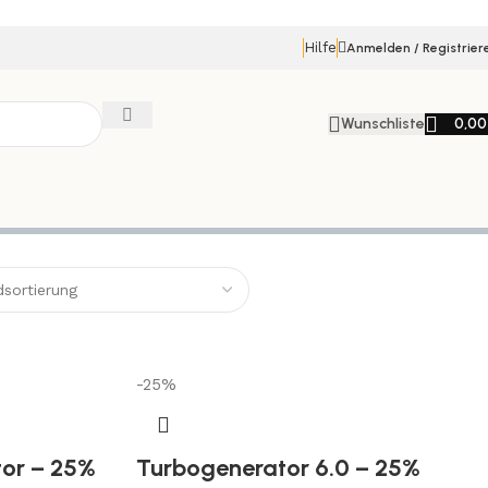
Hilfe
Anmelden / Registrier
Wunschliste
0,0
-25%
tor – 25%
Turbogenerator 6.0 – 25%