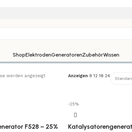
Shop
Elektroden
Generatoren
Zubehör
Wissen
sse werden angezeigt
Anzeigen
9
12
18
24
-25%
nerator F528 – 25%
Katalysatorengenera