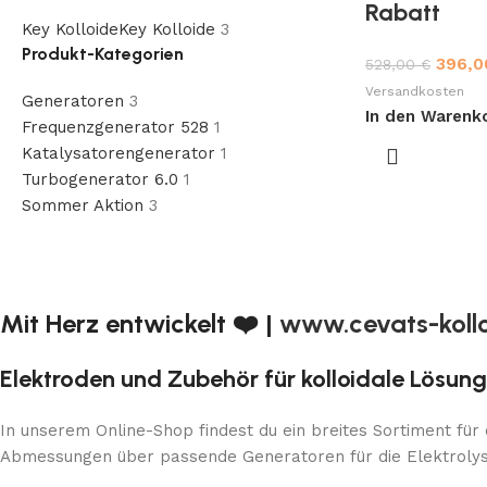
Rabatt
Key Kolloide
Key Kolloide
3
Produkt-Kategorien
396,
528,00
€
Versandkosten
Generatoren
3
In den Warenk
Frequenzgenerator 528
1
Katalysatorengenerator
1
Turbogenerator 6.0
1
Sommer Aktion
3
Mit Herz entwickelt ❤️ |
www.cevats-koll
Elektroden und Zubehör für kolloidale Lösun
In unserem Online-Shop findest du ein breites Sortiment für
Abmessungen über passende Generatoren für die Elektrolyse 