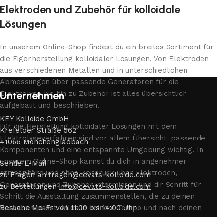
Elektroden und Zubehör für kolloidale
Lösungen
In unserem Online-Shop findest du ein breites Sortiment für
die Eigenherstellung kolloidaler Lösungen. Von Elektroden
aus verschiedenen Metallen und in unterschiedlichen
Abmessungen über passende Generatoren für die
Elektrolyse bis hin zu Zubehör ist alles übersichtlich
Unternehmen
aufgebaut und beschrieben.
KEY Kolloide GmbH
Für die Herstellung kolloidaler Lösungen mit dem
Krefelder Straße 562
Elektrolyseverfahren sind vor allem Übersicht, passende
41066 Mönchengladbach
Komponenten und eine entspannte Umgebung wichtig. In
unserem Online-Shop kannst du dich in angenehmer
Sende E-Mail
Atmosphäre und ohne Zeitdruck über Elektroden,
zu Fragen an
fragen@cevats-kolloide.com
Generatoren und Zubehör informieren und dir Schritt für
zu Bestellungen
info@cevats-kolloide.com
Schritt die Ausstattung zusammenstellen, die zu deinen
Vorhaben passt. Alles in deinem Tempo und nach deinen
Besuche Mo-Fr von 11:00 bis 14:00 Uhr