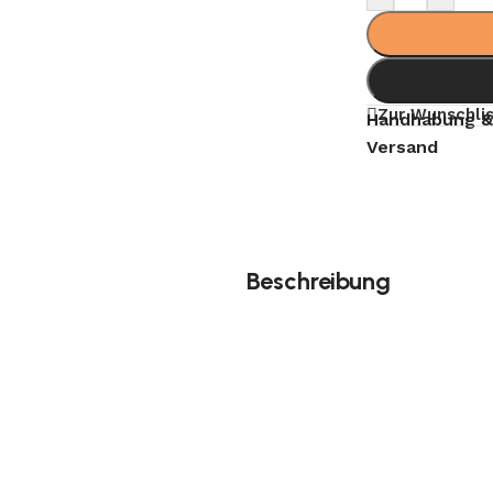
Zur Wunschlis
Handhabung &
Versand
Beschreibung