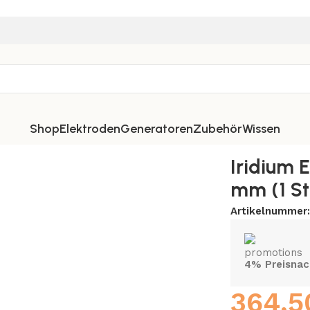
Shop
Elektroden
Generatoren
Zubehör
Wissen
Iridium 
mm (1 S
Artikelnummer
4% Preisnac
364,