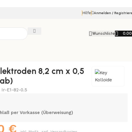
Hilfe
Anmelden / Registrier
Wunschliste
0,0
Elektroden 8,2 cm x 0,5
tab)
:
Ir-E1-82-0.5
hlaß per Vorkasse (Überweisung)
50
€
inkl. MwSt., zzgl. Versandkosten