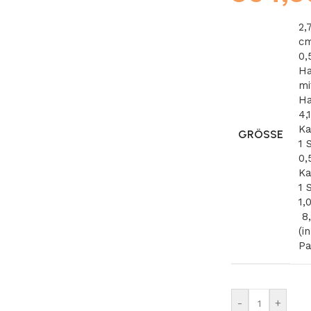
2,
cm
0,
Ha
mi
Ha
4,
Ka
GRÖSSE
1 
0,
Ka
1 
1,
8
(i
Pa
-
+