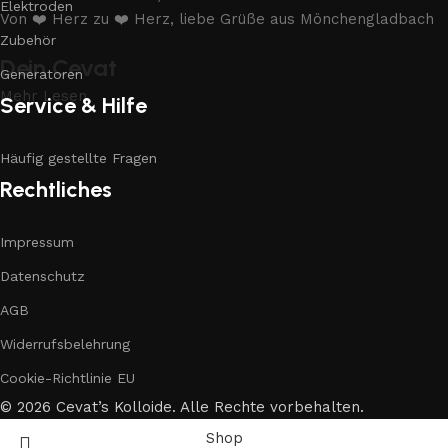
Elektroden
Von ❤️ Herz zu ❤️ Herz, liebe Grüße aus Mönchengladbach
Zubehör
Dein Cevat
Generatoren
Mehr Lesen
Service & Hilfe
Häufig gestellte Fragen
Rechtliches
Impressum
Datenschutz
AGB
Widerrufsbelehrung
Cookie-Richtlinie EU
© 2026 Cevat’s Kolloide. Alle Rechte vorbehalten.
Shop