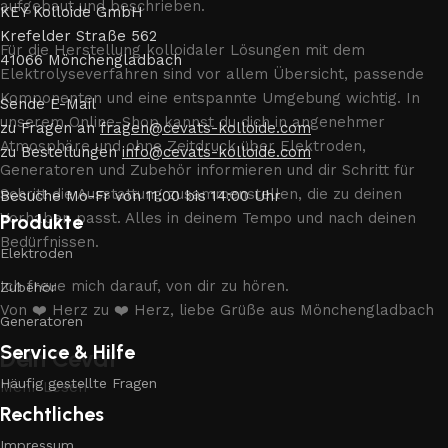
aufgebaut und beschrieben.
KEY Kolloide GmbH
Krefelder Straße 562
Für die Herstellung kolloidaler Lösungen mit dem
41066 Mönchengladbach
Elektrolyseverfahren sind vor allem Übersicht, passende
Komponenten und eine entspannte Umgebung wichtig. In
Sende E-Mail
unserem Online-Shop kannst du dich in angenehmer
zu Fragen an
fragen@cevats-kolloide.com
Atmosphäre und ohne Zeitdruck über Elektroden,
zu Bestellungen
info@cevats-kolloide.com
Generatoren und Zubehör informieren und dir Schritt für
Schritt die Ausstattung zusammenstellen, die zu deinen
Besuche Mo-Fr von 11:00 bis 14:00 Uhr
Vorhaben passt. Alles in deinem Tempo und nach deinen
Produkte
Bedürfnissen.
Elektroden
Ich freue mich darauf, von dir zu hören.
Zubehör
Von ❤️ Herz zu ❤️ Herz, liebe Grüße aus Mönchengladbach
Generatoren
Service & Hilfe
Dein Cevat
Häufig gestellte Fragen
Mehr Lesen
Rechtliches
Impressum