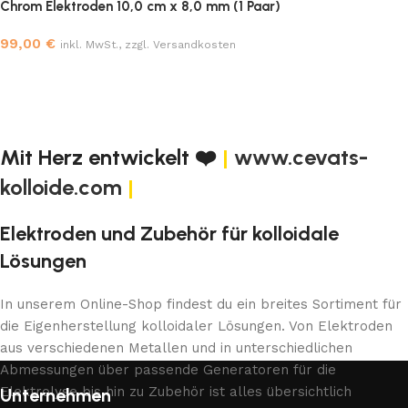
Chrom Elektroden 10,0 cm x 8,0 mm (1 Paar)
99,00
€
inkl. MwSt., zzgl. Versandkosten
In den Warenkorb
Mit Herz entwickelt ❤️
|
www.cevats-
kolloide.com
|
Elektroden und Zubehör für kolloidale
Lösungen
In unserem Online-Shop findest du ein breites Sortiment für
die Eigenherstellung kolloidaler Lösungen. Von Elektroden
aus verschiedenen Metallen und in unterschiedlichen
Abmessungen über passende Generatoren für die
Elektrolyse bis hin zu Zubehör ist alles übersichtlich
Unternehmen