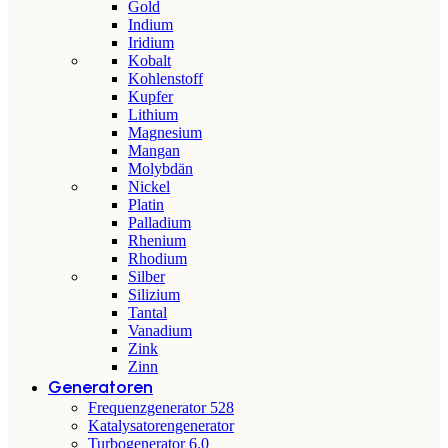
Gold
Indium
Iridium
Kobalt
Kohlenstoff
Kupfer
Lithium
Magnesium
Mangan
Molybdän
Nickel
Platin
Palladium
Rhenium
Rhodium
Silber
Silizium
Tantal
Vanadium
Zink
Zinn
Generatoren
Frequenzgenerator 528
Katalysatorengenerator
Turbogenerator 6.0