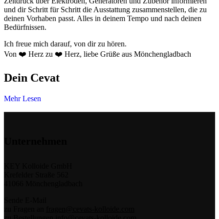
Zeitdruck über Elektroden, Generatoren und Zubehör informieren
und dir Schritt für Schritt die Ausstattung zusammenstellen, die zu
deinen Vorhaben passt. Alles in deinem Tempo und nach deinen
Bedürfnissen.
Ich freue mich darauf, von dir zu hören.
Von ❤️ Herz zu ❤️ Herz, liebe Grüße aus Mönchengladbach
Dein Cevat
Mehr Lesen
Unternehmen
KEY Kolloide GmbH
Krefelder Straße 562
41066 Mönchengladbach
Sende E-Mail
zu Fragen an
fragen@cevats-kolloide.com
zu Bestellungen
info@cevats-kolloide.com