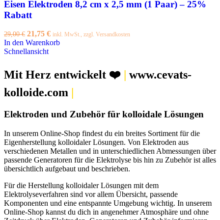
Eisen Elektroden 8,2 cm x 2,5 mm (1 Paar) – 25%
Rabatt
Ursprünglicher
Aktueller
21,75
€
29,00
€
inkl. MwSt., zzgl. Versandkosten
Preis
Preis
In den Warenkorb
war:
ist:
Schnellansicht
29,00 €
21,75 €.
Mit Herz entwickelt ❤️
|
www.cevats-
kolloide.com
|
Elektroden und Zubehör für kolloidale Lösungen
In unserem Online-Shop findest du ein breites Sortiment für die
Eigenherstellung kolloidaler Lösungen. Von Elektroden aus
verschiedenen Metallen und in unterschiedlichen Abmessungen über
passende Generatoren für die Elektrolyse bis hin zu Zubehör ist alles
übersichtlich aufgebaut und beschrieben.
Für die Herstellung kolloidaler Lösungen mit dem
Elektrolyseverfahren sind vor allem Übersicht, passende
Komponenten und eine entspannte Umgebung wichtig. In unserem
Online-Shop kannst du dich in angenehmer Atmosphäre und ohne