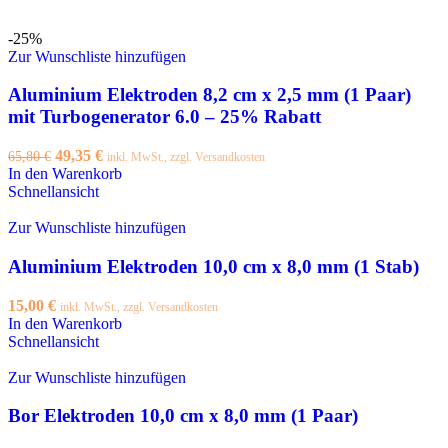
-25%
Zur Wunschliste hinzufügen
Aluminium Elektroden 8,2 cm x 2,5 mm (1 Paar)
mit Turbogenerator 6.0 – 25% Rabatt
Ursprünglicher
Aktueller
49,35
€
65,80
€
inkl. MwSt., zzgl. Versandkosten
Preis
Preis
In den Warenkorb
war:
ist:
Schnellansicht
65,80 €
49,35 €.
Zur Wunschliste hinzufügen
Aluminium Elektroden 10,0 cm x 8,0 mm (1 Stab)
15,00
€
inkl. MwSt., zzgl. Versandkosten
In den Warenkorb
Schnellansicht
Zur Wunschliste hinzufügen
Bor Elektroden 10,0 cm x 8,0 mm (1 Paar)