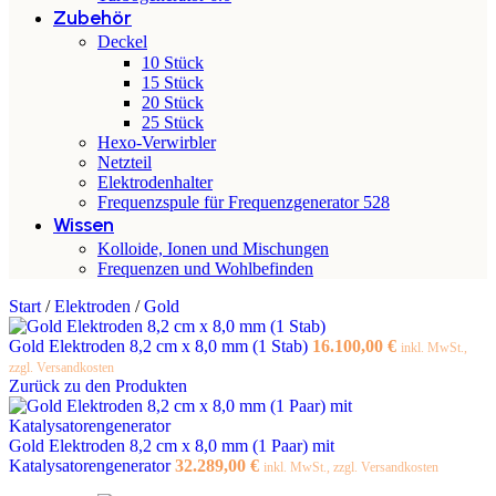
Zubehör
Deckel
10 Stück
15 Stück
20 Stück
25 Stück
Hexo-Verwirbler
Netzteil
Elektrodenhalter
Frequenzspule für Frequenzgenerator 528
Wissen
Kolloide, Ionen und Mischungen
Frequenzen und Wohlbefinden
Start
/
Elektroden
/
Gold
Gold Elektroden 8,2 cm x 8,0 mm (1 Stab)
16.100,00
€
inkl. MwSt.,
zzgl. Versandkosten
Zurück zu den Produkten
Gold Elektroden 8,2 cm x 8,0 mm (1 Paar) mit
Katalysatorengenerator
32.289,00
€
inkl. MwSt., zzgl. Versandkosten