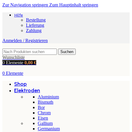
Zur Navigation springen
Zum Hauptinhalt springen
Hilfe
Bestellung
Lieferung
Zahlung
Anmelden / Registrieren
Suchen
Wunschliste
0
Elemente
0,00
€
0
Elemente
Shop
Elektroden
Aluminium
Bismuth
Bor
Chrom
Eisen
Gallium
Germanium