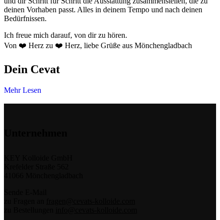
und dir Schritt für Schritt die Ausstattung zusammenstellen, die zu
deinen Vorhaben passt. Alles in deinem Tempo und nach deinen
Bedürfnissen.
Ich freue mich darauf, von dir zu hören.
Von ❤️ Herz zu ❤️ Herz, liebe Grüße aus Mönchengladbach
Dein Cevat
Mehr Lesen
Unternehmen
KEY Kolloide GmbH
Krefelder Straße 562
41066 Mönchengladbach
Sende E-Mail
zu Fragen an
fragen@cevats-kolloide.com
zu Bestellungen
info@cevats-kolloide.com