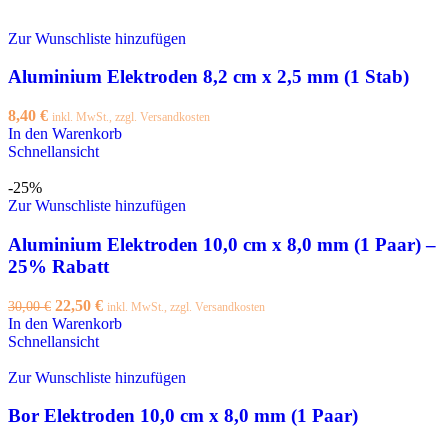
Zur Wunschliste hinzufügen
Aluminium Elektroden 8,2 cm x 2,5 mm (1 Stab)
8,40
€
inkl. MwSt., zzgl. Versandkosten
In den Warenkorb
Schnellansicht
-25%
Zur Wunschliste hinzufügen
Aluminium Elektroden 10,0 cm x 8,0 mm (1 Paar) –
25% Rabatt
Ursprünglicher
Aktueller
22,50
€
30,00
€
inkl. MwSt., zzgl. Versandkosten
Preis
Preis
In den Warenkorb
war:
ist:
Schnellansicht
30,00 €
22,50 €.
Zur Wunschliste hinzufügen
Bor Elektroden 10,0 cm x 8,0 mm (1 Paar)