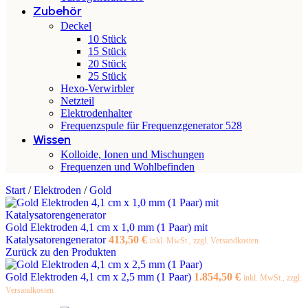
Zubehör
Deckel
10 Stück
15 Stück
20 Stück
25 Stück
Hexo-Verwirbler
Netzteil
Elektrodenhalter
Frequenzspule für Frequenzgenerator 528
Wissen
Kolloide, Ionen und Mischungen
Frequenzen und Wohlbefinden
Start
/
Elektroden
/
Gold
Gold Elektroden 4,1 cm x 1,0 mm (1 Paar) mit
Katalysatorengenerator
413,50
€
inkl. MwSt., zzgl. Versandkosten
Zurück zu den Produkten
Gold Elektroden 4,1 cm x 2,5 mm (1 Paar)
1.854,50
€
inkl. MwSt., zzgl.
Versandkosten