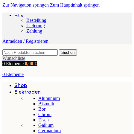
Zur Navigation springen
Zum Hauptinhalt springen
Hilfe
Bestellung
Lieferung
Zahlung
Anmelden / Registrieren
Suchen
Wunschliste
0
Elemente
0,00
€
0
Elemente
Shop
Elektroden
Aluminium
Bismuth
Bor
Chrom
Eisen
Gallium
Germanium