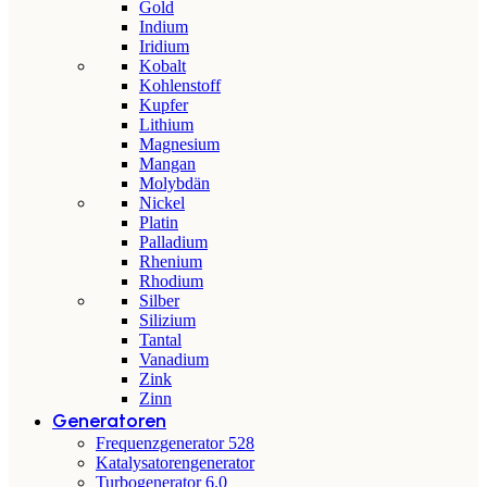
Gold
Indium
Iridium
Kobalt
Kohlenstoff
Kupfer
Lithium
Magnesium
Mangan
Molybdän
Nickel
Platin
Palladium
Rhenium
Rhodium
Silber
Silizium
Tantal
Vanadium
Zink
Zinn
Generatoren
Frequenzgenerator 528
Katalysatorengenerator
Turbogenerator 6.0