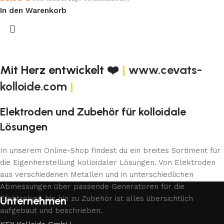
In den Warenkorb
Mit Herz entwickelt ❤️
|
www.cevats-
kolloide.com
|
Elektroden und Zubehör für kolloidale
Lösungen
In unserem Online-Shop findest du ein breites Sortiment für
die Eigenherstellung kolloidaler Lösungen. Von Elektroden
aus verschiedenen Metallen und in unterschiedlichen
Abmessungen über passende Generatoren für die
Elektrolyse bis hin zu Zubehör ist alles übersichtlich
Unternehmen
aufgebaut und beschrieben.