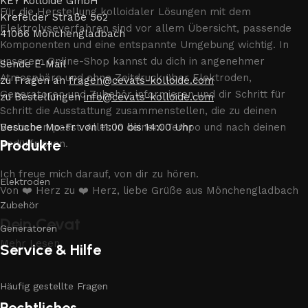
KEY Kolloide GmbH
Für die Herstellung kolloidaler Lösungen mit dem
Krefelder Straße 562
Elektrolyseverfahren sind vor allem Übersicht, passende
41066 Mönchengladbach
Komponenten und eine entspannte Umgebung wichtig. In
unserem Online-Shop kannst du dich in angenehmer
Sende E-Mail
Atmosphäre und ohne Zeitdruck über Elektroden,
zu Fragen an
fragen@cevats-kolloide.com
Generatoren und Zubehör informieren und dir Schritt für
zu Bestellungen
info@cevats-kolloide.com
Schritt die Ausstattung zusammenstellen, die zu deinen
Vorhaben passt. Alles in deinem Tempo und nach deinen
Besuche Mo-Fr von 11:00 bis 14:00 Uhr
Produkte
Bedürfnissen.
Ich freue mich darauf, von dir zu hören.
Elektroden
Von ❤️ Herz zu ❤️ Herz, liebe Grüße aus Mönchengladbach
Zubehör
Dein Cevat
Generatoren
Mehr Lesen
Service & Hilfe
Häufig gestellte Fragen
Rechtliches