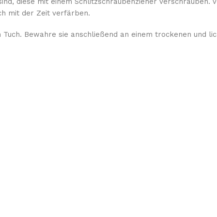
sind, diese mit einem Schlitzschraubenzieher verschrauben. 
h mit der Zeit verfärben.
 Tuch. Bewahre sie anschließend an einem trockenen und lich