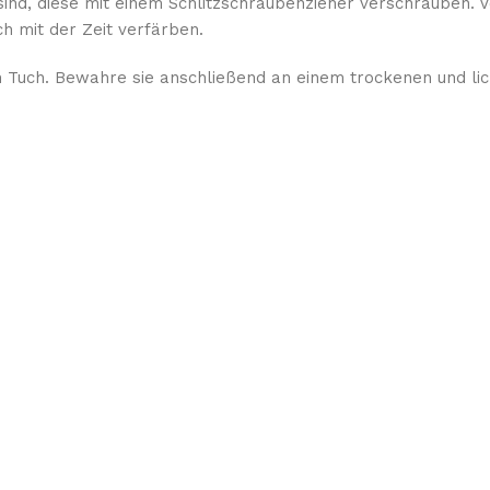
sind, diese mit einem Schlitzschraubenzieher verschrauben. 
h mit der Zeit verfärben.
 Tuch. Bewahre sie anschließend an einem trockenen und lich