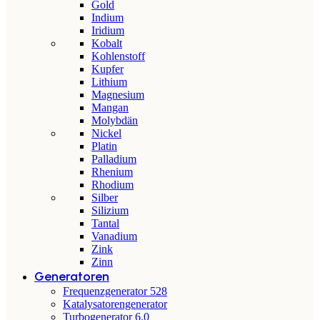
Gold
Indium
Iridium
Kobalt
Kohlenstoff
Kupfer
Lithium
Magnesium
Mangan
Molybdän
Nickel
Platin
Palladium
Rhenium
Rhodium
Silber
Silizium
Tantal
Vanadium
Zink
Zinn
Generatoren
Frequenzgenerator 528
Katalysatorengenerator
Turbogenerator 6.0