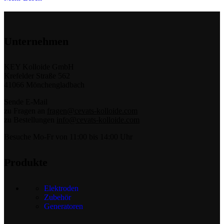
Unternehmen
KEY Kolloide GmbH
Krefelder Straße 562
41066 Mönchengladbach
Sende E-Mail
zu Fragen an
fragen@cevats-kolloide.com
zu Bestellungen
info@cevats-kolloide.com
Besuche Mo-Fr von 11:00 bis 14:00 Uhr
Produkte
Elektroden
Zubehör
Generatoren