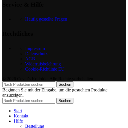
Service & Hilfe
Häufig gestellte Fragen
Rechtliches
Impressum
Datenschutz
AGB
Widerrufsbelehrung
Cookie-Richtlinie EU
© 2026 Cevat’s Kolloide. Alle Rechte vorbehalten.
Suchen
Beginnen Sie mit der Eingabe, um die gesuchten Produkte
anzuzeigen.
Suchen
Start
Kontakt
Hilfe
Bestellung