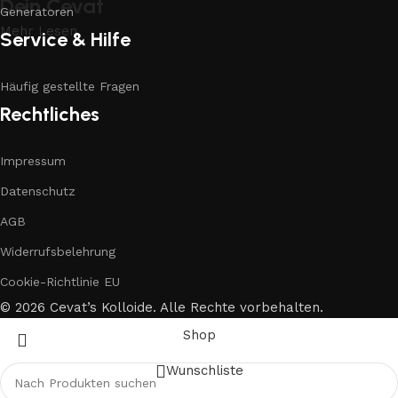
Dein Cevat
Generatoren
Mehr Lesen
Service & Hilfe
Häufig gestellte Fragen
Rechtliches
Impressum
Datenschutz
AGB
Widerrufsbelehrung
Cookie-Richtlinie EU
© 2026 Cevat’s Kolloide. Alle Rechte vorbehalten.
Shop
Wunschliste