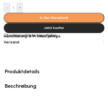
-
+
In den Warenkorb
Jetzt kaufen
Zur Wunschliste hinzufügen
Handhabung & Produktpflege
Versand
Produktdetails
Beschreibung