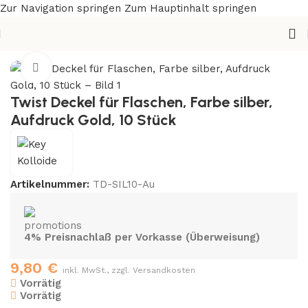
Zur Navigation springen
Zum Hauptinhalt springen
Start
/
Zubehör
/
Deckel
/
10 Stück
Zum Vergrößern klicken
Twist Deckel für Flaschen, Farbe silber,
Aufdruck Gold, 10 Stück
Artikelnummer:
TD-SIL10-Au
4% Preisnachlaß per Vorkasse (Überweisung)
9,80
€
inkl. MwSt., zzgl. Versandkosten
Vorrätig
Vorrätig