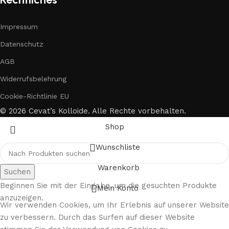
Impressum
Datenschutz
AGB
Widerrufsbelehrung
Cookie-Richtlinie EU
© 2026 Cevat’s Kolloide. Alle Rechte vorbehalten.
Shop
Wunschliste
Warenkorb
Suchen
Beginnen Sie mit der Eingabe, um die gesuchten Produkte
Mein Konto
anzuzeigen.
Wir verwenden Cookies, um Ihr Erlebnis auf unserer Website
zu verbessern. Durch das Surfen auf dieser Website