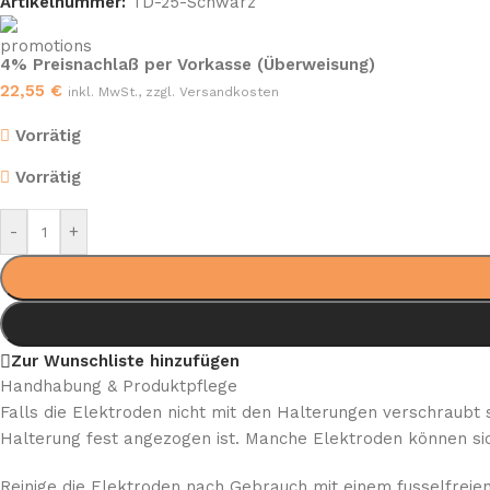
Artikelnummer:
TD-25-Schwarz
4% Preisnachlaß per Vorkasse (Überweisung)
22,55
€
inkl. MwSt., zzgl. Versandkosten
Vorrätig
Vorrätig
-
+
Zur Wunschliste hinzufügen
Handhabung & Produktpflege
Falls die Elektroden nicht mit den Halterungen verschraubt 
Halterung fest angezogen ist. Manche Elektroden können sic
Reinige die Elektroden nach Gebrauch mit einem fusselfreien