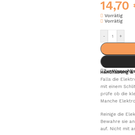
14,70
Vorrätig
Vorrätig
-
+
Zur Wunschlis
Handhabung & 
Falls die Elekt
mit einem Schl
prüfe ob die kl
Manche Elektro
Reinige die Ele
Bewahre sie an
auf. Nicht mit 