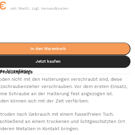
€
inkl. MwSt., zzgl. Versandkosten
In den Warenkorb
Jetzt kaufen
te hinzufügen
Produktpflege
roden nicht mit den Halterungen verschraubt sind, diese
itzschraubenzieher verschrauben. Vor dem ersten Einsatz,
eine Schraube an der Halterung fest angezogen ist.
den können sich mit der Zeit verfärben.
ktroden nach Gebrauch mit einem fusselfreien Tuch.
schließend an einem trockenen und lichtgeschützten Ort
anderen Metallen in Kontakt bringen.