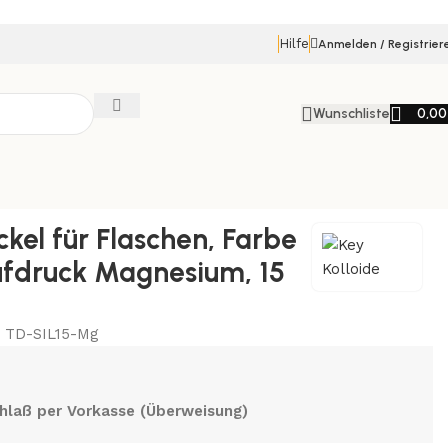
Hilfe
Anmelden / Registrier
Wunschliste
0,0
Zurück zu den Produkten
ckel für Flaschen, Farbe
Aufdruck Magnesium, 15
:
TD-SIL15-Mg
hlaß per Vorkasse (Überweisung)