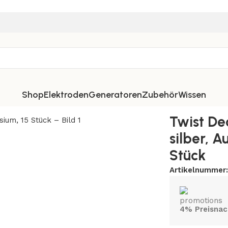
Shop
Elektroden
Generatoren
Zubehör
Wissen
Twist De
silber, 
Stück
Artikelnummer
4% Preisnac