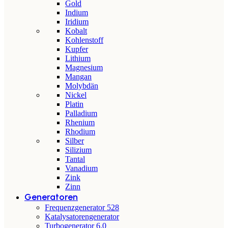
Gold
Indium
Iridium
Kobalt
Kohlenstoff
Kupfer
Lithium
Magnesium
Mangan
Molybdän
Nickel
Platin
Palladium
Rhenium
Rhodium
Silber
Silizium
Tantal
Vanadium
Zink
Zinn
Generatoren
Frequenzgenerator 528
Katalysatorengenerator
Turbogenerator 6.0