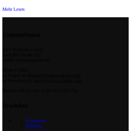
Mehr Lesen
Unternehmen
KEY Kolloide GmbH
Krefelder Straße 562
41066 Mönchengladbach
Sende E-Mail
zu Fragen an
fragen@cevats-kolloide.com
zu Bestellungen
info@cevats-kolloide.com
Besuche Mo-Fr von 11:00 bis 14:00 Uhr
Produkte
Elektroden
Zubehör