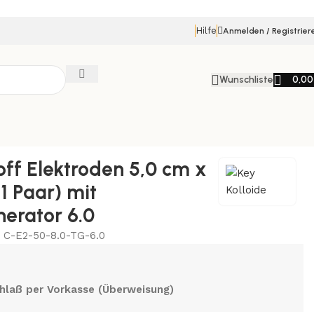
Hilfe
Anmelden / Registrier
Wunschliste
0,0
off Elektroden 5,0 cm x
1 Paar) mit
erator 6.0
:
C-E2-50-8.0-TG-6.0
hlaß per Vorkasse (Überweisung)