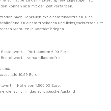
eine Schraube an der Halterung fest angezogen ist.
den können sich mit der Zeit verfärben.
ktroden nach Gebrauch mit einem fusselfreien Tuch.
schließend an einem trockenen und lichtgeschützten Ort
anderen Metallen in Kontakt bringen.
o Bestellwert – Portokosten 6,99 Euro
 Bestellwert – versandkostenfrei
sland:
auschale 10,99 Euro
lwert in Höhe von 1.500,00 Euro:
ierdienst nur in das europäische Ausland