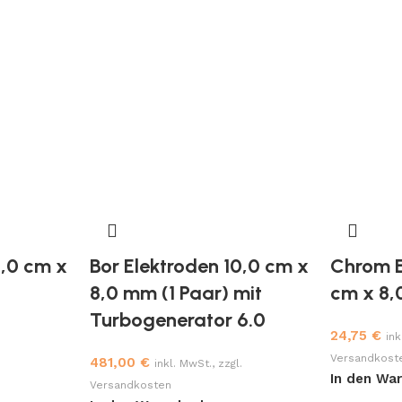
0,0 cm x
Bor Elektroden 10,0 cm x
Chrom E
8,0 mm (1 Paar) mit
cm x 8,
Turbogenerator 6.0
24,75
€
ink
Versandkost
481,00
€
inkl. MwSt., zzgl.
In den Wa
Versandkosten