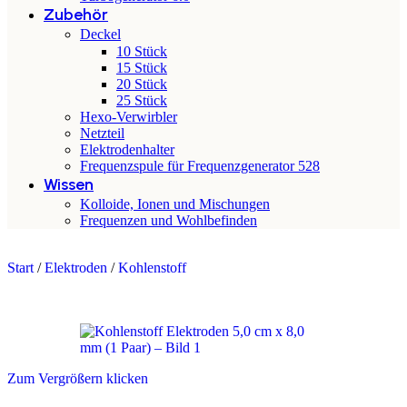
Zubehör
Deckel
10 Stück
15 Stück
20 Stück
25 Stück
Hexo-Verwirbler
Netzteil
Elektrodenhalter
Frequenzspule für Frequenzgenerator 528
Wissen
Kolloide, Ionen und Mischungen
Frequenzen und Wohlbefinden
Start
/
Elektroden
/
Kohlenstoff
Zum Vergrößern klicken