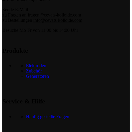
Sende E-Mail
zu Fragen an
fragen@cevats-kolloide.com
zu Bestellungen
info@cevats-kolloide.com
Besuche Mo-Fr von 11:00 bis 14:00 Uhr
Produkte
Elektroden
Zubehör
Generatoren
Service & Hilfe
Häufig gestellte Fragen