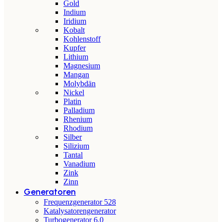
Gold
Indium
Iridium
Kobalt
Kohlenstoff
Kupfer
Lithium
Magnesium
Mangan
Molybdän
Nickel
Platin
Palladium
Rhenium
Rhodium
Silber
Silizium
Tantal
Vanadium
Zink
Zinn
Generatoren
Frequenzgenerator 528
Katalysatorengenerator
Turbogenerator 6.0