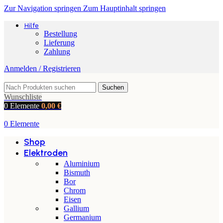
Zur Navigation springen
Zum Hauptinhalt springen
Hilfe
Bestellung
Lieferung
Zahlung
Anmelden / Registrieren
Suchen
Wunschliste
0
Elemente
0,00
€
0
Elemente
Shop
Elektroden
Aluminium
Bismuth
Bor
Chrom
Eisen
Gallium
Germanium