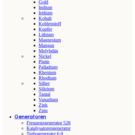
Gold
Indium
Iridium
Kobalt
Kohlenstoff
Kupfer
Lithium
Magnesium
Mangan
Molybdän
Nickel
Platin
Palladium
Rhenium
Rhodium
Silber
Silizium
Tantal
Vanadium
Zink
Zinn
Generatoren
Frequenzgenerator 528
Katalysatorengenerator
Turbogenerator 6.0