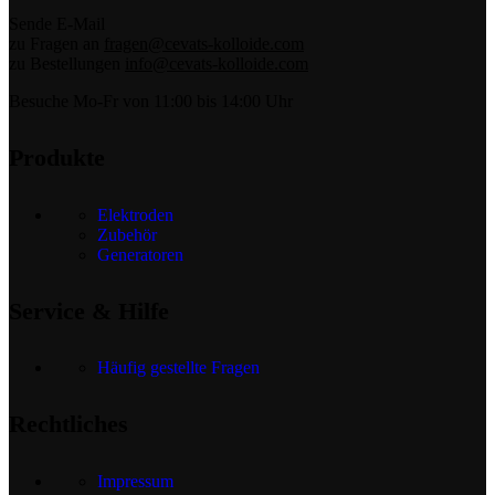
Sende E-Mail
zu Fragen an
fragen@cevats-kolloide.com
zu Bestellungen
info@cevats-kolloide.com
Besuche Mo-Fr von 11:00 bis 14:00 Uhr
Produkte
Elektroden
Zubehör
Generatoren
Service & Hilfe
Häufig gestellte Fragen
Rechtliches
Impressum