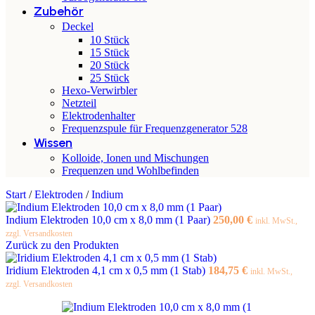
Zubehör
Deckel
10 Stück
15 Stück
20 Stück
25 Stück
Hexo-Verwirbler
Netzteil
Elektrodenhalter
Frequenzspule für Frequenzgenerator 528
Wissen
Kolloide, Ionen und Mischungen
Frequenzen und Wohlbefinden
Start
/
Elektroden
/
Indium
Indium Elektroden 10,0 cm x 8,0 mm (1 Paar)
250,00
€
inkl. MwSt.,
zzgl. Versandkosten
Zurück zu den Produkten
Iridium Elektroden 4,1 cm x 0,5 mm (1 Stab)
184,75
€
inkl. MwSt.,
zzgl. Versandkosten