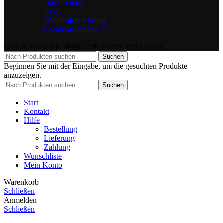
Datenschutz
AGB
Widerrufsbelehrung
Cookie-Richtlinie EU
© 2026 Cevat’s Kolloide. Alle Rechte vorbehalten.
Suchen
Beginnen Sie mit der Eingabe, um die gesuchten Produkte
anzuzeigen.
Suchen
Start
Kontakt
Hilfe
Bestellung
Lieferung
Zahlung
Wunschliste
Mein Konto
Warenkorb
Schließen
Anmelden
Schließen